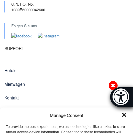
G.N.T.O. No.
1039E60000042600
Folgen Sie uns
SUPPORT
Hotels
Mietwagen
Accessibi
Kontakt
[Hi
Datenschutz-Bestimmungen
Manage Consent
EINSTELLUNGEN
To provide the best experiences, we use technologies like cookies to store
and/or access device information. Consenting to these technologies will