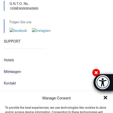
G.N.T.O. No.
1039E60000042600
Folgen Sie uns
SUPPORT
Hotels
Mietwagen
Accessibi
Kontakt
[Hi
Datenschutz-Bestimmungen
Manage Consent
EINSTELLUNGEN
To provide the best experiences, we use technologies like cookies to store
and/or access device information. Consenting to these technologies will