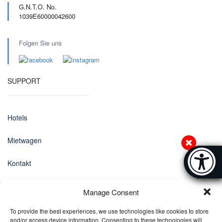
G.N.T.O. No.
1039E60000042600
Folgen Sie uns
SUPPORT
Hotels
Mietwagen
Accessibi
Kontakt
[Hi
Datenschutz-Bestimmungen
Manage Consent
EINSTELLUNGEN
To provide the best experiences, we use technologies like cookies to store
and/or access device information. Consenting to these technologies will