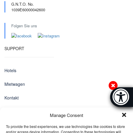
G.N.T.O. No.
1039E60000042600
Folgen Sie uns
SUPPORT
Hotels
Mietwagen
Accessibi
Kontakt
[Hi
Datenschutz-Bestimmungen
Manage Consent
EINSTELLUNGEN
To provide the best experiences, we use technologies like cookies to store
and/or access device information. Consenting to these technologies will