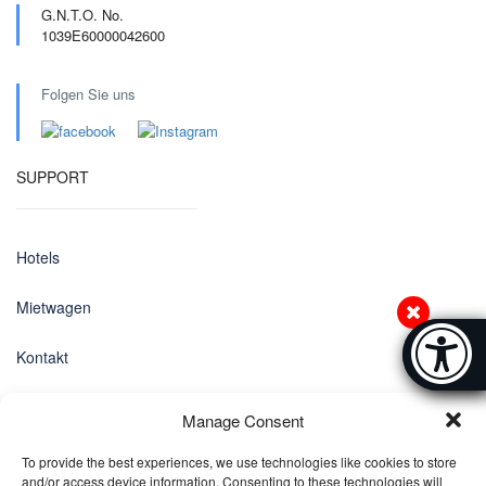
G.N.T.O. No.
1039E60000042600
Folgen Sie uns
SUPPORT
Hotels
Mietwagen
Accessibi
Kontakt
[Hi
Datenschutz-Bestimmungen
Manage Consent
EINSTELLUNGEN
To provide the best experiences, we use technologies like cookies to store
and/or access device information. Consenting to these technologies will