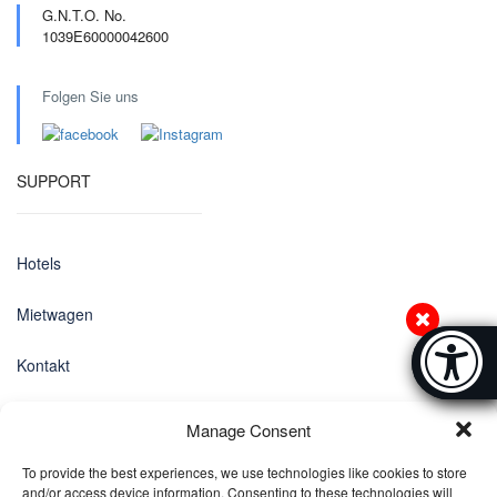
G.N.T.O. No.
1039E60000042600
Folgen Sie uns
SUPPORT
Hotels
Mietwagen
Accessibi
Kontakt
[Hi
Datenschutz-Bestimmungen
Manage Consent
EINSTELLUNGEN
To provide the best experiences, we use technologies like cookies to store
and/or access device information. Consenting to these technologies will