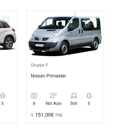
Gruppe F
Nissan Primastar
5
9
Not Auto
500
5
151,00€
/tag