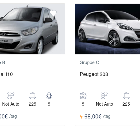
e B
Gruppe C
ai i10
Peugeot 208
Not Auto
225
5
5
Not Auto
225
00€
68,00€
/tag
/tag