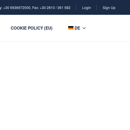
y: +30 6936972000, Fax: +30 2810 / 361 582
Login
Sign Up
COOKIE POLICY (EU)
DE