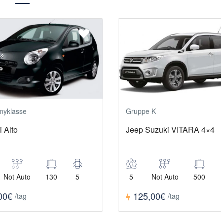
myklasse
Gruppe K
 Alto
Jeep Suzuki VITARA 4×4
Not Auto
130
5
5
Not Auto
500
00€
125,00€
/tag
/tag