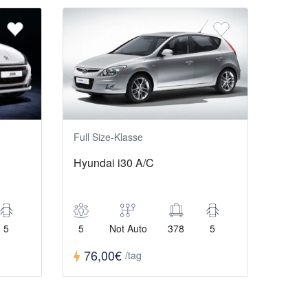
Full Size-Klasse
Hyundai i30 A/C
5
5
Not Auto
378
5
76,00€
/tag