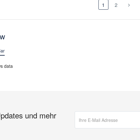
1
2
ew
ar
ws data
Updates und mehr