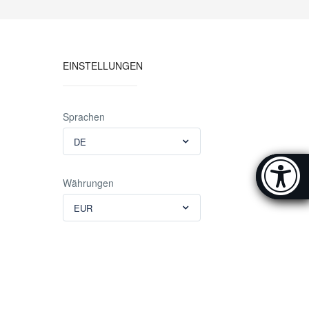
EINSTELLUNGEN
Sprachen
DE
Accessibi
Währungen
[Hi
EUR