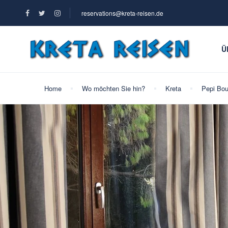
reservations@kreta-reisen.de
Ü
Home
Wo möchten Sie hin?
Kreta
Pepi Bo