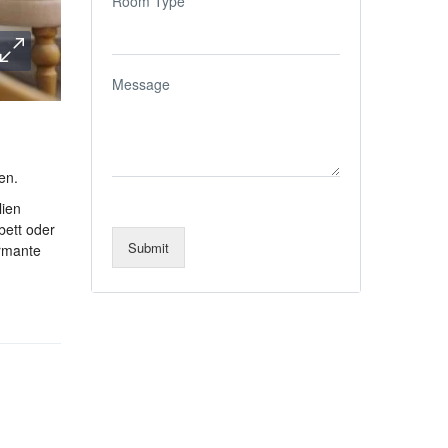
Room Type
Message
en.
lien
bett oder
Submit
armante