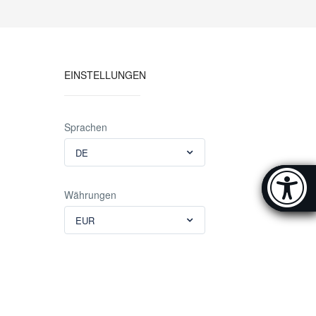
EINSTELLUNGEN
Sprachen
DE
Accessibi
Währungen
[Hi
EUR