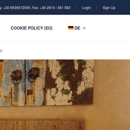
y: +30 6936972000, Fax: +30 2810 / 361 582
Login
Sign Up
COOKIE POLICY (EU)
DE
el