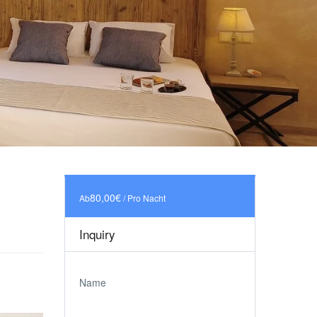
80,00€
Ab
/ Pro Nacht
Inquiry
Name