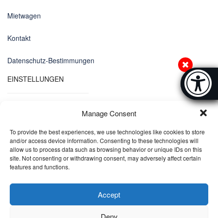
Mietwagen
Kontakt
Datenschutz-Bestimmungen
Accessibi
EINSTELLUNGEN
[Hi
Manage Consent
Sprachen
To provide the best experiences, we use technologies like cookies to store
DE
and/or access device information. Consenting to these technologies will
allow us to process data such as browsing behavior or unique IDs on this
site. Not consenting or withdrawing consent, may adversely affect certain
Währungen
features and functions.
EUR
Accept
Deny